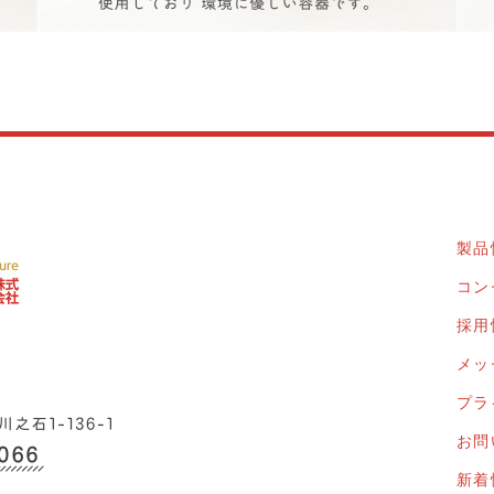
製品
コン
採用
メッ
プラ
お問
新着