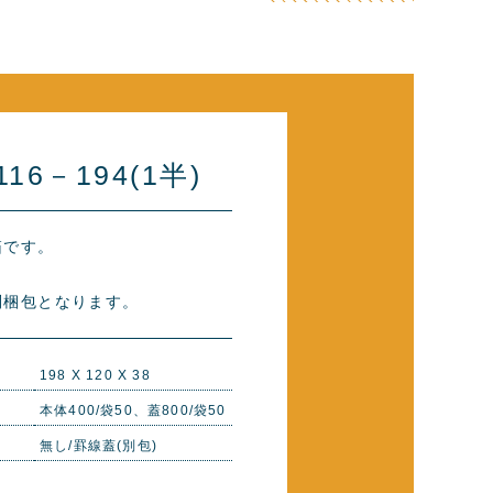
16－194(1半)
箱です。
別梱包となります。
198 X 120 X 38
本体400/袋50、蓋800/袋50
無し/罫線蓋(別包)