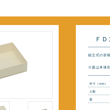
ＦＤ1
組立式の折
※蓋は本体
外寸（mm）
入数
蓋