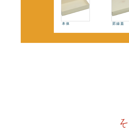
本体
罫線蓋