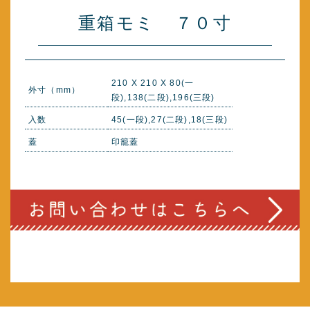
重箱モミ ７０寸
210 X 210 X 80(一
外寸（mm）
段),138(二段),196(三段)
入数
45(一段),27(二段),18(三段)
蓋
印籠蓋