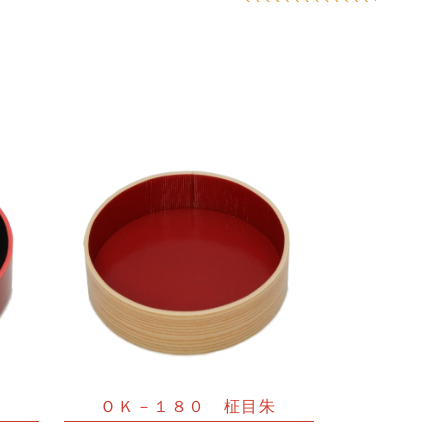
慶
ＯＫ－１８０ 柾目朱