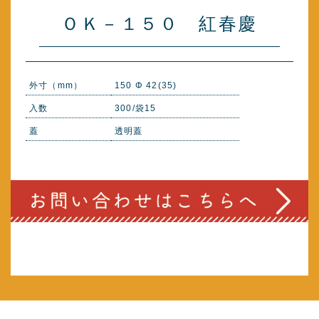
ＯＫ－１５０ 紅春慶
外寸（mm）
150 Φ 42(35)
入数
300/袋15
蓋
透明蓋