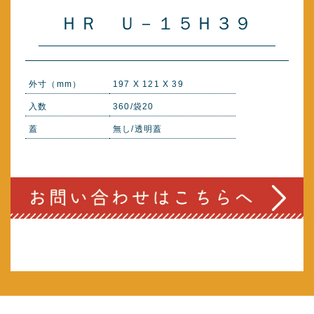
ＨＲ Ｕ－１５Ｈ３９
外寸（mm）
197 X 121 X 39
入数
360/袋20
蓋
無し/透明蓋