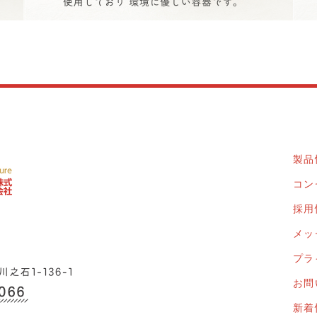
製品
コン
採用
メッ
プラ
お問
新着