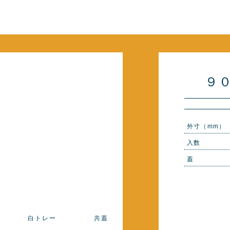
９
外寸（mm）
入数
蓋
白トレー
共蓋