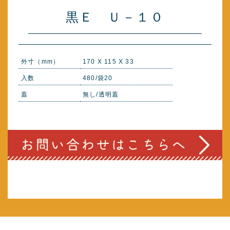
黒Ｅ Ｕ－１０
外寸（mm）
170 X 115 X 33
入数
480/袋20
蓋
無し/透明蓋