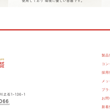
製品
コン
採用
メッ
プラ
お問
新着