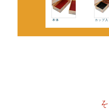
本体
カップ入