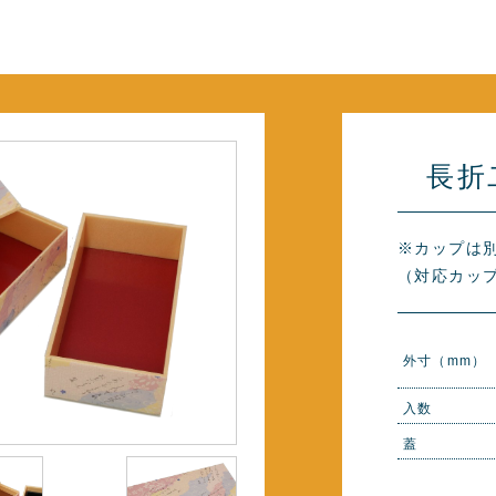
長折
※カップは
（対応カップ
外寸（mm）
入数
蓋