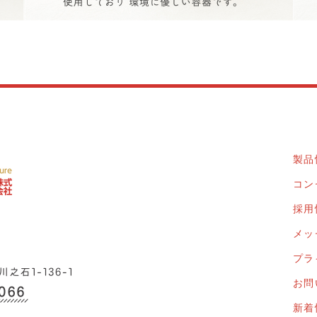
製品
コン
採用
メッ
プラ
お問
新着