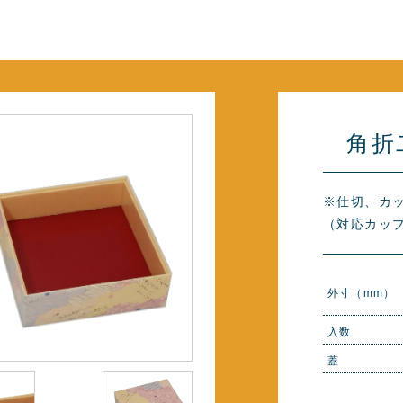
角折
※仕切、カ
（対応カップ
外寸（mm）
入数
蓋