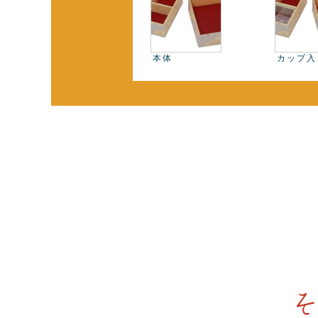
本体
カップ入