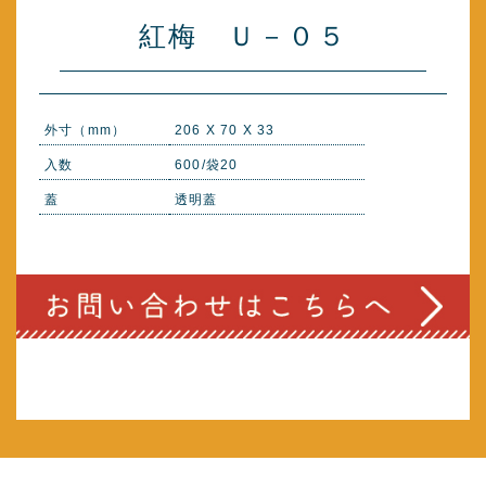
紅梅 Ｕ－０５
外寸（mm）
206 X 70 X 33
入数
600/袋20
蓋
透明蓋