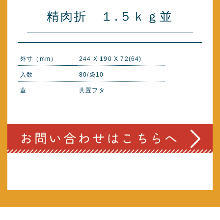
精肉折 １.５ｋｇ並
外寸（mm）
244 X 190 X 72(64)
入数
80/袋10
蓋
共置フタ