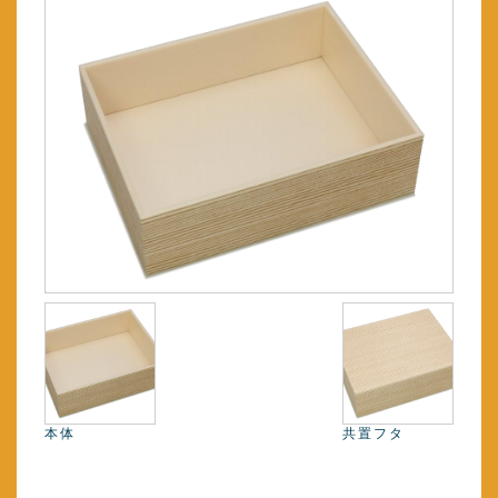
本体
共置フタ