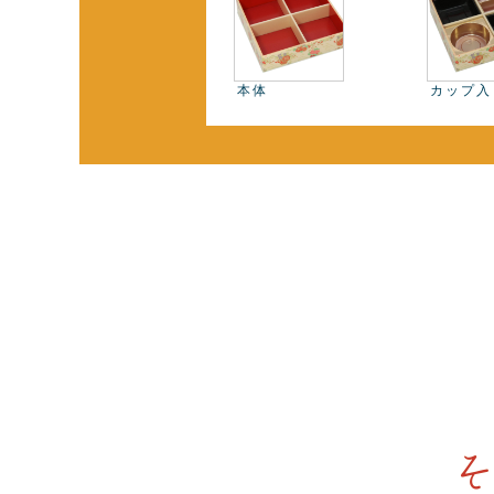
本体
カップ入