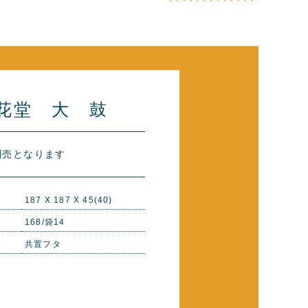
花堂 大 鼓
別売となります
187 X 187 X 45(40)
168/袋14
共置フタ