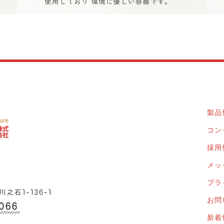
製品
コン
採用
メッ
プラ
お問
新着