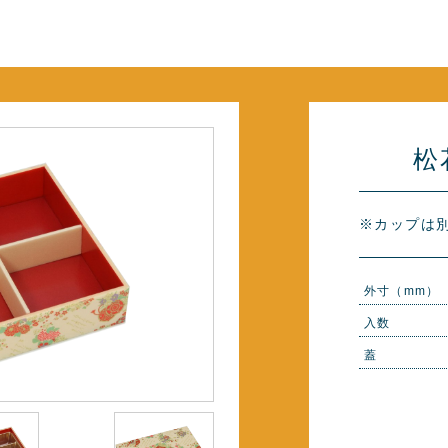
松
※カップは
外寸（mm）
入数
蓋