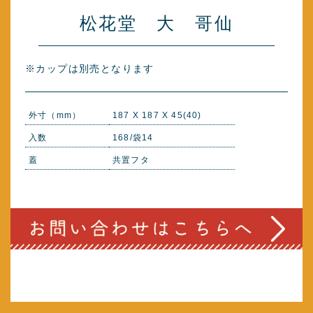
松花堂 大 哥仙
※カップは別売となります
外寸（mm）
187 X 187 X 45(40)
入数
168/袋14
蓋
共置フタ