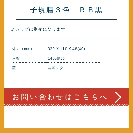
子規膳３色 ＲＢ黒
※カップは別売になります
外寸（mm）
320 X 110 X 48(40)
入数
140/袋10
蓋
共置フタ