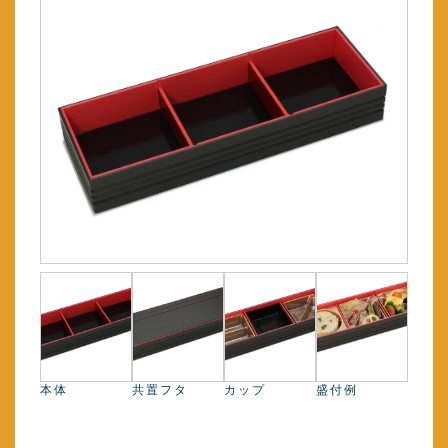
本体
共置フタ
カップ
盛付例