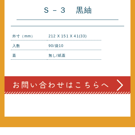
Ｓ－３ 黒紬
外寸（mm）
212 X 151 X 41(33)
入数
90/袋10
蓋
無し/紙蓋