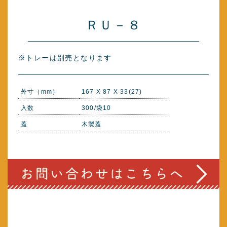
ＲＵ－８
※トレーは別売となります
外寸（mm）
167 X 87 X 33(27)
入数
300/袋10
蓋
木製蓋