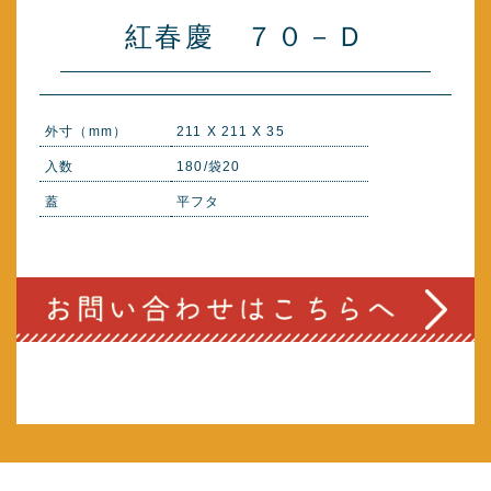
紅春慶 ７０－Ｄ
外寸（mm）
211 X 211 X 35
入数
180/袋20
蓋
平フタ